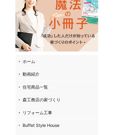
02
4
35
お
フ
ホーム
動画紹介
住宅商品一覧
森工務店の家づくり
リフォーム工事
Buffet Style House