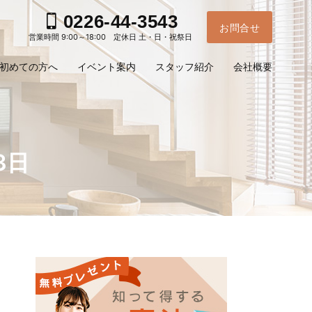
0226-44-3543
お問合せ
営業時間 9:00～18:00 定休日 土・日・祝祭日
初めての方へ
イベント案内
スタッフ紹介
会社概要
3日
お電
ご予
問