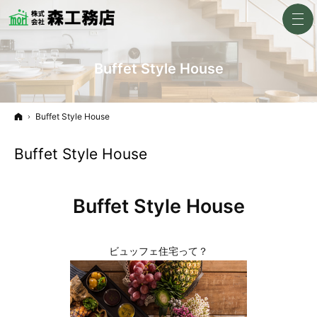
Buffet Style House
ホーム
Buffet Style House
Buffet Style House
Buffet Style House
ビュッフェ住宅って？