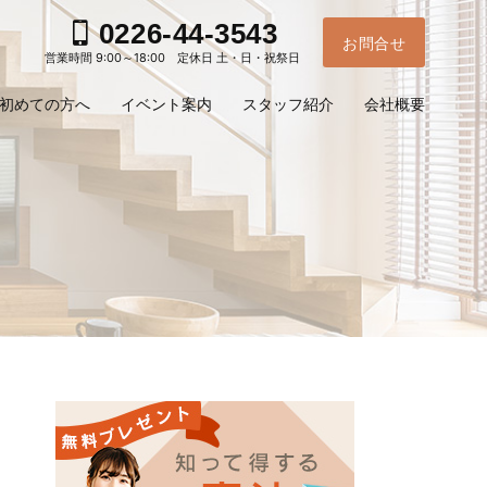
0226-44-3543
お問合せ
営業時間 9:00～18:00 定休日 土・日・祝祭日
初めての方へ
イベント案内
スタッフ紹介
会社概要
お電
ご予
問