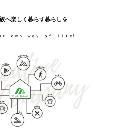
族へ楽しく暮らす暮らしを
ｕｒ ｏｗｎ ｗａｙ ｏｆ ｌｉｆｅ!