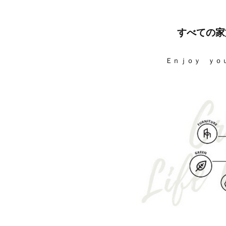
すべての家
Ｅｎｊｏｙ ｙｏ