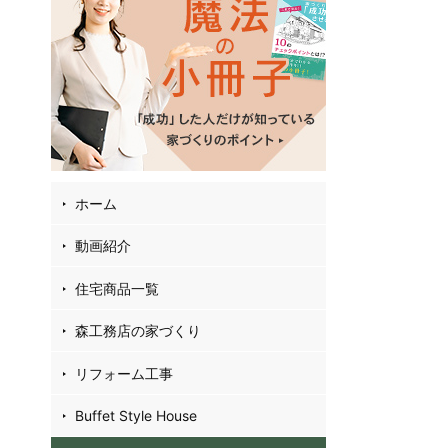
02
4
35
お
フ
ホーム
動画紹介
住宅商品一覧
森工務店の家づくり
リフォーム工事
Buffet Style House