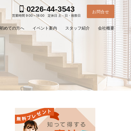
0226-44-3543
お問合せ
営業時間 9:00～18:00 定休日 土・日・祝祭日
初めての方へ
イベント案内
スタッフ紹介
会社概要
お電
ご予
問