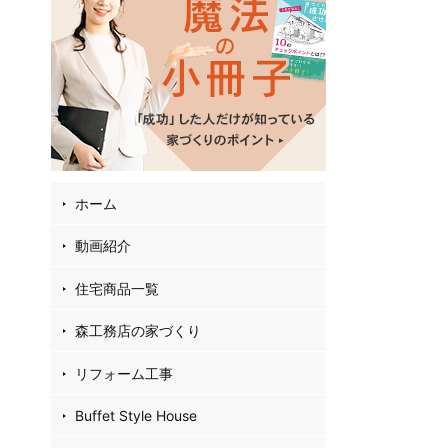
02
4
35
お
フ
ホーム
動画紹介
住宅商品一覧
森工務店の家づくり
リフォーム工事
Buffet Style House