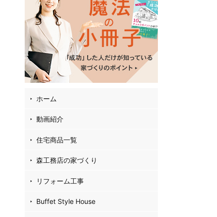
02
4
35
お
フ
ホーム
動画紹介
住宅商品一覧
森工務店の家づくり
リフォーム工事
Buffet Style House