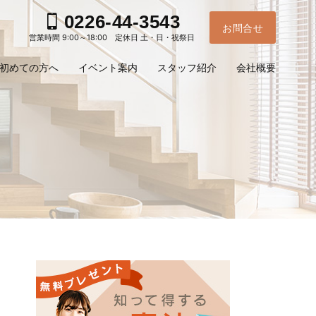
0226-44-3543
お問合せ
営業時間 9:00～18:00 定休日 土・日・祝祭日
初めての方へ
イベント案内
スタッフ紹介
会社概要
お電
ご予
問