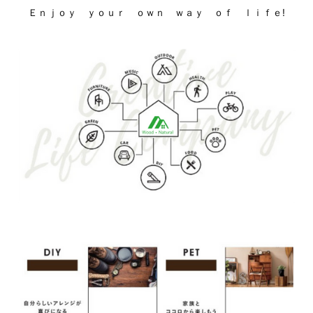
Ｅｎｊｏｙ ｙｏｕｒ ｏｗｎ ｗａｙ ｏｆ ｌｉｆｅ!