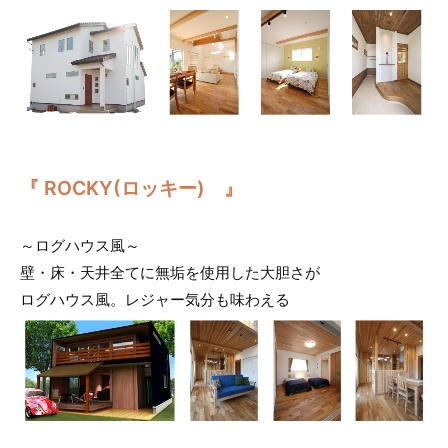
『 ROCKY(ロッキー) 』
～ログハウス風～
壁・床・天井全てに無垢を使用した大胆さが
ログハウス風。レジャー気分も味わえる