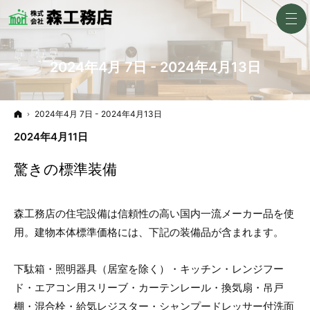
2024年4月 7日 - 2024年4月13日
ホーム
2024年4月 7日 - 2024年4月13日
2024年4月11日
驚きの標準装備
森工務店の住宅設備は信頼性の高い国内一流メーカー品を使
用。建物本体標準価格には、下記の装備品が含まれます。
下駄箱・照明器具（居室を除く）・キッチン・レンジフー
ド・エアコン用スリーブ・カーテンレール・換気扇・吊戸
棚・混合栓・給気レジスター・シャンプードレッサー付洗面