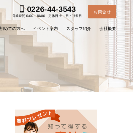
0226-44-3543
お問合せ
営業時間 9:00～18:00 定休日 土・日・祝祭日
初めての方へ
イベント案内
スタッフ紹介
会社概要
お電
ご予
問