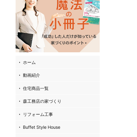
02
4
35
お
フ
ホーム
動画紹介
住宅商品一覧
森工務店の家づくり
リフォーム工事
Buffet Style House