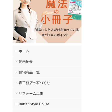
02
4
35
お
フ
ホーム
動画紹介
住宅商品一覧
森工務店の家づくり
リフォーム工事
Buffet Style House