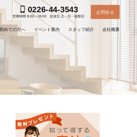
0226-44-3543
お問合せ
営業時間 9:00～18:00 定休日 土・日・祝祭日
初めての方へ
イベント案内
スタッフ紹介
会社概要
お電
ご予
問