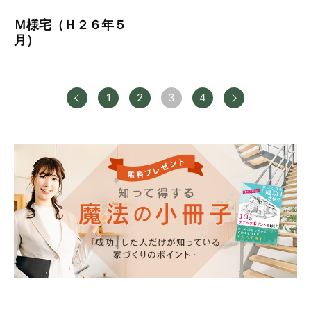
Ｍ様宅（Ｈ２６年５
月）
前へ
次へ
1
2
3
4